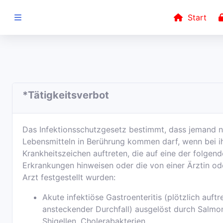
Start
IM AUFTRAG
VON
*Tätigkeitsverbot
0 2182 - 8507 -
65
Das Infektionsschutzgesetz bestimmt, dass jemand n
Elternerklärung
Lebensmitteln in Berührung kommen darf, wenn bei i
Krankheitszeichen auftreten, die auf eine der folgen
Belehrungsportal
Erkrankungen hinweisen oder die von einer Ärztin od
Arzt festgestellt wurden:
Deutsch
Akute infektiöse Gastroenteritis (plötzlich auftr
ansteckender Durchfall) ausgelöst durch Salmon
Shigellen, Cholerabakterien